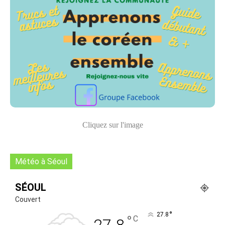
Cliquez sur l'image
Météo à Séoul
SÉOUL
Couvert
°
27.8
°
C