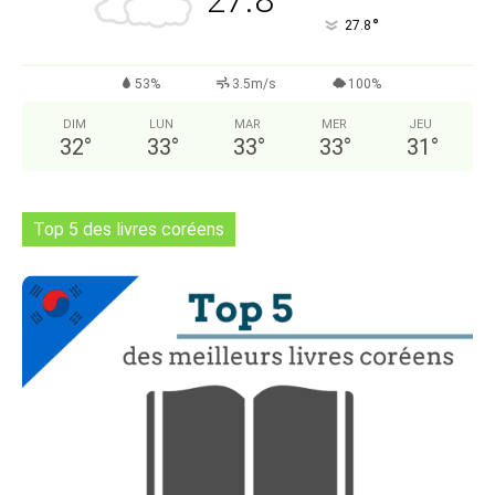
27.8
°
27.8
53%
3.5m/s
100%
DIM
LUN
MAR
MER
JEU
32
°
33
°
33
°
33
°
31
°
Top 5 des livres coréens